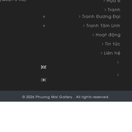
Họa sĩ
Tranh
Tranh Đương Đại
Tranh Tâm Linh
m
Hoạt động
Tin tức
Liên hệ
© 2026 Phuong Mai Gallery . All rights reserved.