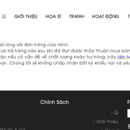
GIỚI THIỆU
HỌA SĨ
TRANH
HOẠT ĐỘNG
ài lòng với đơn hàng của mình.
y và trả hàng nào sau khi đã đạt được thỏa thuận mua bá
oặc nếu có vấn đề về chất lượng hoặc hư hỏng, hãy
liên 
ạn. Chúng tôi sẽ không chấp nhận bất kỳ khiếu nại và yêu
Chính Sách
F
Giới thiệu
(Quận 5 cũ),