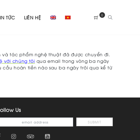
0
TIN TỨC
LIÊN HỆ
n và tác phẩm nghệ thuật đã được chuyển đi.
hệ với chúng tôi
qua email trong vòng ba ngày
 cầu hoàn tiền nào sau ba ngày trôi qua kể từ
ollow Us