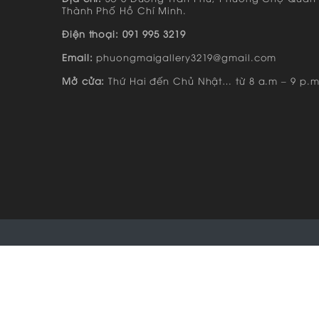
Thành Phố Hồ Chí Minh.
Điện thoại: 091 995 3219
Email:
phuongmaigallery3219@gmail.com
Mở cửa:
Thứ Hai đến Chủ Nhật… từ 8 a.m – 9 p.