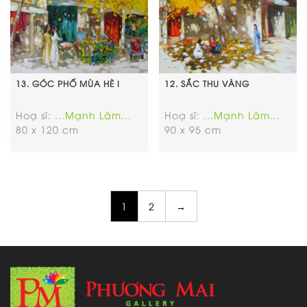
13. GÓC PHỐ MÙA HÈ I
12. SẮC THU VÀNG
Hoạ sĩ:
...Mạnh Lâm...
Hoạ sĩ:
...Mạnh Lâm...
80 x 120 cm
90 x 95 cm
1
2
→