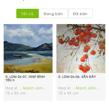
Tất cả
Đang bán
Đã bán
0. LDM-26-07. NHỊP BÌNH
0. LDM-26-06. SẴN ĐÂY
YÊN II
Hoạ sĩ:
...Mạnh Lâm...
Hoạ sĩ:
...Mạnh Lâm...
72 x 93 cm
72 x 93 cm