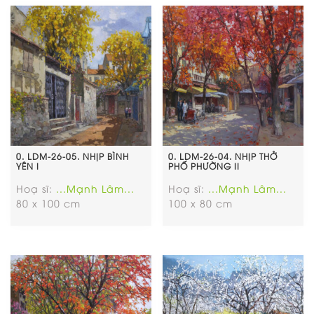
0. LDM-26-05. NHỊP BÌNH
0. LDM-26-04. NHỊP THỞ
YÊN I
PHỐ PHƯỜNG II
Hoạ sĩ:
...Mạnh Lâm...
Hoạ sĩ:
...Mạnh Lâm...
80 x 100 cm
100 x 80 cm