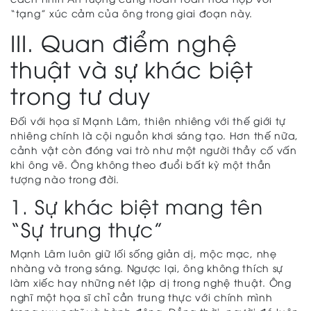
“tạng” xúc cảm của ông trong giai đoạn này.
III. Quan điểm nghệ
thuật và sự khác biệt
trong tư duy
Đối với họa sĩ Mạnh Lâm, thiên nhiêng với thế giới tự
nhiêng chính là cội nguồn khơi sáng tạo. Hơn thế nữa,
cảnh vật còn đóng vai trò như một người thầy cố vấn
khi ông vẽ. Ông không theo đuổi bất kỳ một thần
tượng nào trong đời.
1. Sự khác biệt mang tên
“Sự trung thực”
Mạnh Lâm luôn giữ lối sống giản dị, mộc mạc, nhẹ
nhàng và trong sáng. Ngược lại, ông không thích sự
làm xiếc hay những nét lập dị trong nghệ thuật. Ông
nghĩ một họa sĩ chỉ cần trung thực với chính mình