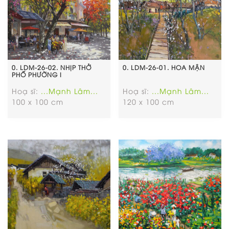
0. LDM-26-02. NHỊP THỞ
0. LDM-26-01. HOA MẬN
PHỐ PHƯỜNG I
Hoạ sĩ:
...Mạnh Lâm...
Hoạ sĩ:
...Mạnh Lâm...
100 x 100 cm
120 x 100 cm