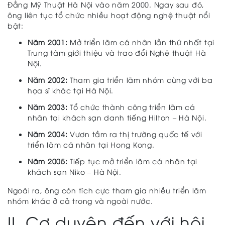
Đẳng Mỹ Thuật Hà Nội vào năm 2000. Ngay sau đó,
ông liên tục tổ chức nhiều hoạt động nghệ thuật nổi
bật:
Năm 2001:
Mở triển lãm cá nhân lần thứ nhất tại
Trung tâm giới thiệu và trao đổi Nghệ thuật Hà
Nội.
Năm 2002:
Tham gia triển lãm nhóm cùng với ba
họa sĩ khác tại Hà Nội.
Năm 2003:
Tổ chức thành công triển lãm cá
nhân tại khách sạn danh tiếng Hilton – Hà Nội.
Năm 2004:
Vươn tầm ra thị trường quốc tế với
triển lãm cá nhân tại Hong Kong.
Năm 2005:
Tiếp tục mở triển lãm cá nhân tại
khách sạn Niko – Hà Nội.
Ngoài ra, ông còn tích cực tham gia nhiều triển lãm
nhóm khác ở cả trong và ngoài nước.
II. Cơ duyên đến với hội