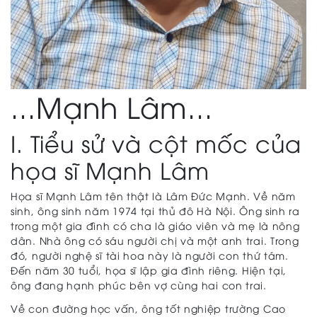
...Mạnh Lâm...
I. Tiểu sử và cột mốc của
họa sĩ Mạnh Lâm
Họa sĩ Mạnh Lâm tên thật là Lâm Đức Mạnh. Về năm
sinh, ông sinh năm 1974 tại thủ đô Hà Nội. Ông sinh ra
trong một gia đình có cha là giáo viên và mẹ là nông
dân. Nhà ông có sáu người chị và một anh trai. Trong
đó, người nghệ sĩ tài hoa này là người con thứ tám.
Đến năm 30 tuổi, họa sĩ lập gia đình riêng. Hiện tại,
ông đang hạnh phúc bên vợ cùng hai con trai.
Về con đường học vấn, ông tốt nghiệp trường Cao