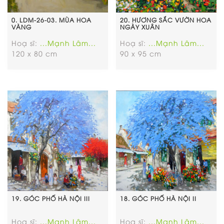
0. LDM-26-03. MÙA HOA
20. HƯƠNG SẮC VƯỜN HOA
VÀNG
NGÀY XUÂN
Hoạ sĩ:
...Mạnh Lâm...
Hoạ sĩ:
...Mạnh Lâm...
120 x 80 cm
90 x 95 cm
19. GÓC PHỐ HÀ NỘI III
18. GÓC PHỐ HÀ NỘI II
Hoạ sĩ:
...Mạnh Lâm...
Hoạ sĩ:
...Mạnh Lâm...