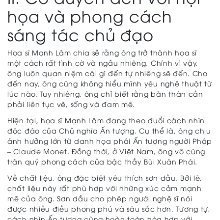
họa và phong cách
sáng tác chủ đạo
Họa sĩ Mạnh Lâm chia sẻ rằng ông trở thành họa sĩ
một cách rất tình cờ và ngẫu nhiêng. Chính vì vậy,
ông luôn quan niệm cái gì đến tự nhiêng sẽ đến. Cho
đến nay, ông cũng không hiểu mình yêu nghệ thuật từ
lúc nào. Tuy nhiêng, ông chỉ biết rằng bản thân cần
phải liên tục vẽ, sống và đam mê.
Hiện tại, họa sĩ Mạnh Lâm đang theo đuổi cách nhìn
độc đáo của Chủ nghĩa Ấn tượng. Cụ thể là, ông chịu
ảnh hưởng lớn từ danh họa phái Ấn tượng người Pháp
– Claude Monet. Đồng thời, ở Việt Nam, ông vô cùng
trân quý phong cách của bậc thầy Bùi Xuân Phái.
Về chất liệu, ông đặc biệt yêu thích sơn dầu. Bởi lẽ,
chất liệu này rất phù hợp với những xúc cảm mạnh
mẽ của ông. Sơn dầu cho phép người nghệ sĩ nói
được nhiều điều phong phú và sâu sắc hơn. Tương tự,
cách nhìn Ấn tượng cũng hoàn toàn hòa hợp với