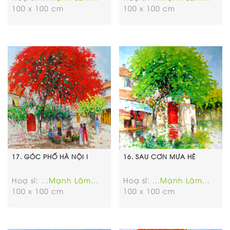
100 x 100 cm
100 x 100 cm
17. GÓC PHỐ HÀ NỘI I
16. SAU CƠN MƯA HÈ
Hoạ sĩ:
...Mạnh Lâm...
Hoạ sĩ:
...Mạnh Lâm...
100 x 100 cm
100 x 100 cm