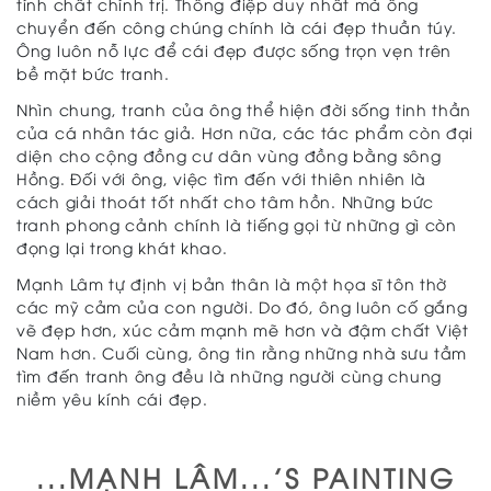
tính chất chính trị. Thông điệp duy nhất mà ông
chuyển đến công chúng chính là cái đẹp thuần túy.
Ông luôn nỗ lực để cái đẹp được sống trọn vẹn trên
bề mặt bức tranh.
Nhìn chung, tranh của ông thể hiện đời sống tinh thần
của cá nhân tác giả. Hơn nữa, các tác phẩm còn đại
diện cho cộng đồng cư dân vùng đồng bằng sông
Hồng. Đối với ông, việc tìm đến với thiên nhiên là
cách giải thoát tốt nhất cho tâm hồn. Những bức
tranh phong cảnh chính là tiếng gọi từ những gì còn
đọng lại trong khát khao.
Mạnh Lâm tự định vị bản thân là một họa sĩ tôn thờ
các mỹ cảm của con người. Do đó, ông luôn cố gắng
vẽ đẹp hơn, xúc cảm mạnh mẽ hơn và đậm chất Việt
Nam hơn. Cuối cùng, ông tin rằng những nhà sưu tầm
tìm đến tranh ông đều là những người cùng chung
niềm yêu kính cái đẹp.
...MẠNH LÂM...'S PAINTING