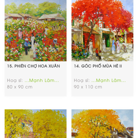
15. PHIÊN CHỢ HOA XUÂN
14. GÓC PHỐ MÙA HÈ II
Hoạ sĩ:
...Mạnh Lâm...
Hoạ sĩ:
...Mạnh Lâm...
80 x 90 cm
90 x 110 cm