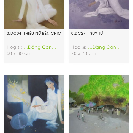
0.DC04. THIẾU NỮ BÊN CHIM
0.DC271_SUY TƯ
Hoạ sĩ:
...Đặng Can...
Hoạ sĩ:
...Đặng Can...
60 x 80 cm
70 x 70 cm