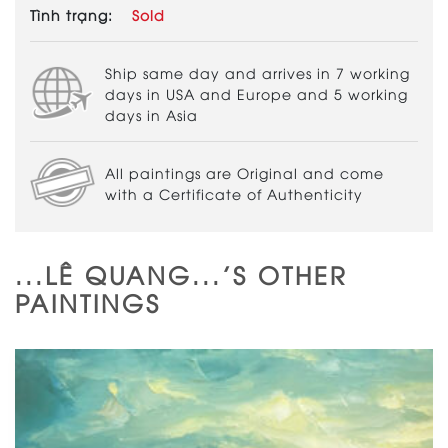
Tình trạng:
Sold
Ship same day and arrives in 7 working
days in USA and Europe and 5 working
days in Asia
All paintings are Original and come
with a Certificate of Authenticity
...LÊ QUANG...'S OTHER
PAINTINGS