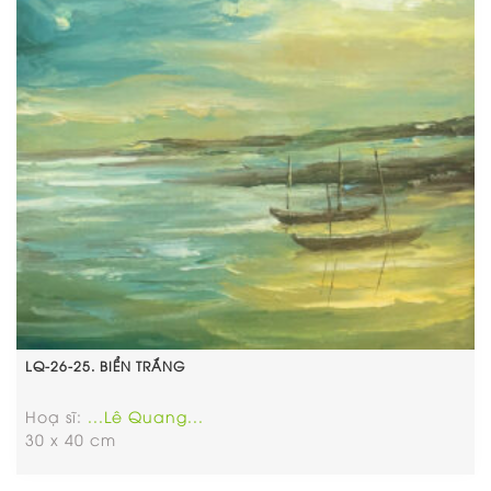
LQ-26-25. BIỂN TRẮNG
Hoạ sĩ:
...Lê Quang...
30 x 40 cm