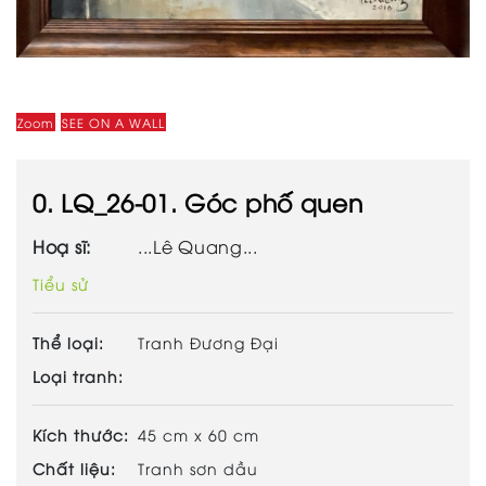
Zoom
SEE ON A WALL
0. LQ_26-01. Góc phố quen
Hoạ sĩ:
...Lê Quang...
Tiểu sử
Thể loại:
Tranh Đương Đại
Loại tranh:
Kích thước:
45 cm x 60 cm
Chất liệu:
Tranh sơn dầu