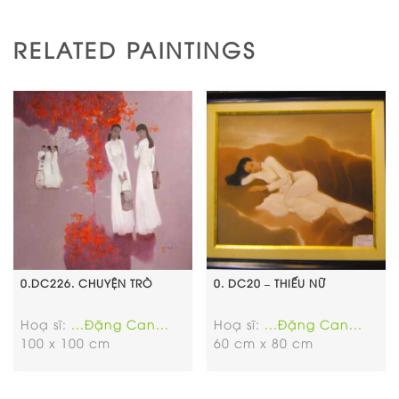
RELATED PAINTINGS
0.DC226. CHUYỆN TRÒ
0. DC20 – THIẾU NỮ
Hoạ sĩ:
...Đặng Can...
Hoạ sĩ:
...Đặng Can...
100 x 100 cm
60 cm x 80 cm