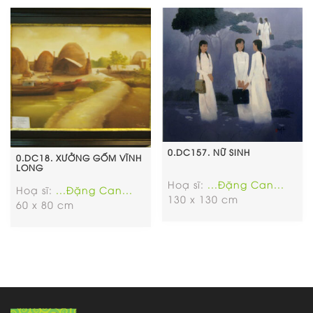
0.DC157. NỮ SINH
0.DC18. XƯỞNG GỐM VĨNH
LONG
Hoạ sĩ:
...Đặng Can...
Hoạ sĩ:
...Đặng Can...
130 x 130 cm
60 x 80 cm