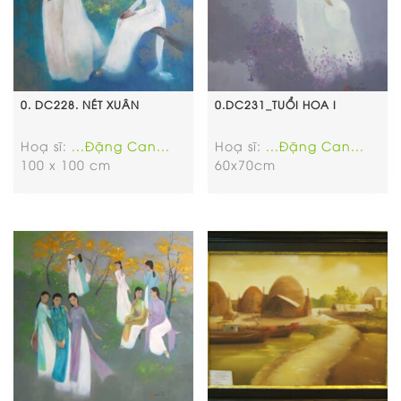
0. DC228. NÉT XUÂN
0.DC231_TUỔI HOA I
Hoạ sĩ:
...Đặng Can...
Hoạ sĩ:
...Đặng Can...
100 x 100 cm
60x70cm