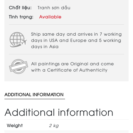
Chất liệu:
Tranh sơn dầu
Tình trạng:
Available
Ship same day and arrives in 7 working
days in USA and Europe and 5 working
days in Asia
All paintings are Original and come
with a Certificate of Authenticity
ADDITIONAL INFORMATION
Additional information
Weight
2 kg