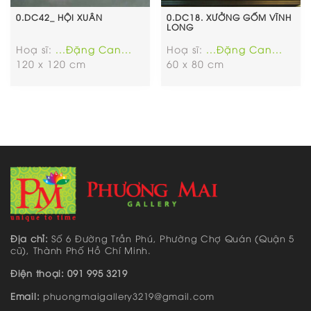
0.DC42_ HỘI XUÂN
0.DC18. XƯỞNG GỐM VĨNH
LONG
Hoạ sĩ:
...Đặng Can...
Hoạ sĩ:
...Đặng Can...
120 x 120 cm
60 x 80 cm
Địa chỉ:
Số 6 Đường Trần Phú, Phường Chợ Quán (Quận 5
cũ), Thành Phố Hồ Chí Minh.
Điện thoại: 091 995 3219
Email:
phuongmaigallery3219@gmail.com