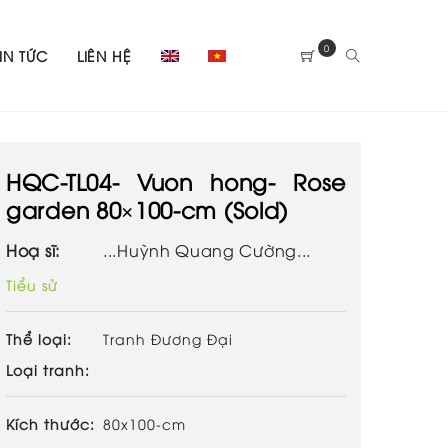
0
TIN TỨC
LIÊN HỆ
HQC-TL04- Vuon hong- Rose
garden 80×100-cm (Sold)
Hoạ sĩ:
...Huỳnh Quang Cường...
Tiểu sử
Thể loại:
Tranh Đương Đại
Loại tranh:
Kích thước:
80x100-cm