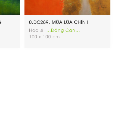
G
0.DC289. MÙA LÚA CHÍN II
Hoạ sĩ:
...Đặng Can...
100 x 100 cm
ollow Us