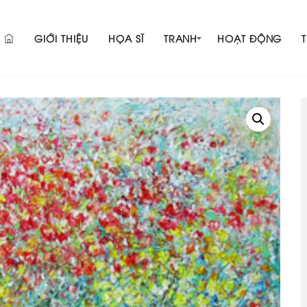
GIỚI THIỆU
HỌA SĨ
TRANH
HOẠT ĐỘNG