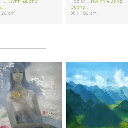
:
...Huỳnh Quang
Hoạ sĩ:
...Huỳnh Quang
...
Cường...
 120 cm
80 x 100 cm