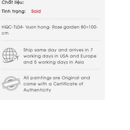
Chất liệu:
Tình trạng:
Sold
HQC-TL04- Vuon hong- Rose garden 80×100-
cm
Ship same day and arrives in 7
working days in USA and Europe
and 5 working days in Asia
All paintings are Original and
come with a Certificate of
Authenticity