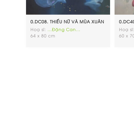
0.DC08. THIẾU NỮ VÀ MÙA XUÂN
0.DC4
Hoạ sĩ:
...Đặng Can...
Hoạ sĩ
64 x 80 cm
60 x 
Địa chỉ:
Số 6 Đường Trần Phú, Phường Chợ Quán 
Thành Phố Hồ Chí Minh.
Điện thoại: 091 995 3219
Email:
phuongmaigallery3219@gmail.com