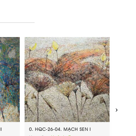
›
I
0. HQC-26-04. MẠCH SEN I
0. HQC