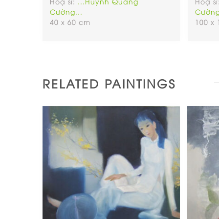
Hoạ sĩ:
...Huỳnh Quang
Hoạ sĩ
Cường...
Cường
40 x 60 cm
100 x
RELATED PAINTINGS