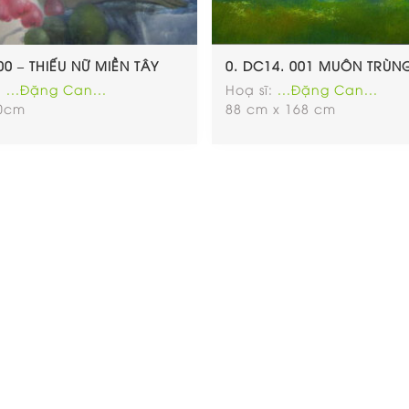
00 – THIẾU NỮ MIỀN TÂY
0. DC14. 001 MUÔN TRÙN
:
...Đặng Can...
Hoạ sĩ:
...Đặng Can...
70cm
88 cm x 168 cm
Chính Sách
F
Giới thiệu
(Quận 5 cũ),
Họa sĩ
Tranh
Tranh Đương Đại