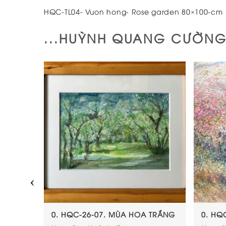
HQC-TL04- Vuon hong- Rose garden 80×100-cm
...HUỲNH QUANG CƯỜNG.
‹
0×50
0. HQC-26-07. MÙA HOA TRẮNG
0. HQ