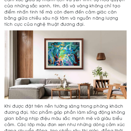
của những sắc xanh, tím, đỏ và vàng không chỉ tạo
điểm nhấn tinh tế mà còn đem đến cảm giác cân
bằng giữa chiều sâu nội tâm và nguồn năng lượng
tích cực của nghệ thuật đương đại.
Khi được đặt trên nền tường sáng trong phòng khách
đương đại, tác phẩm góp phần làm sống động không
gian bằng nhịp điệu màu sắc mạnh mẽ và giàu biểu
cảm. Các lớp màu đan xen như những dòng cảm xúc
đang chuyển động, tạo chiều sâu thị giác, đồng thời