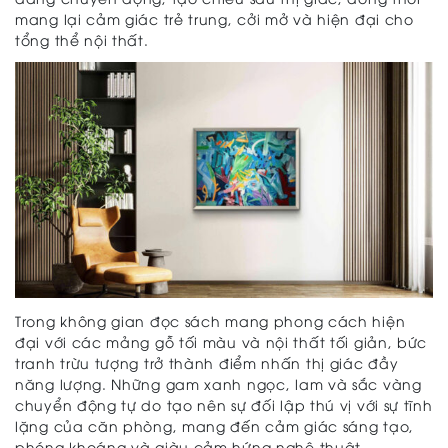
mang lại cảm giác trẻ trung, cởi mở và hiện đại cho
tổng thể nội thất.
Trong không gian đọc sách mang phong cách hiện
đại với các mảng gỗ tối màu và nội thất tối giản, bức
tranh trừu tượng trở thành điểm nhấn thị giác đầy
năng lượng. Những gam xanh ngọc, lam và sắc vàng
chuyển động tự do tạo nên sự đối lập thú vị với sự tĩnh
lặng của căn phòng, mang đến cảm giác sáng tạo,
phóng khoáng và giàu cảm hứng nghệ thuật.