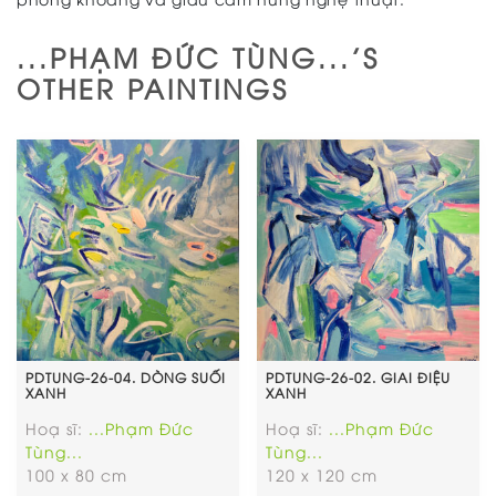
...PHẠM ĐỨC TÙNG...'S
OTHER PAINTINGS
PDTUNG-26-04. DÒNG SUỐI
PDTUNG-26-02. GIAI ĐIỆU
XANH
XANH
Hoạ sĩ:
...Phạm Đức
Hoạ sĩ:
...Phạm Đức
Tùng...
Tùng...
100 x 80 cm
120 x 120 cm