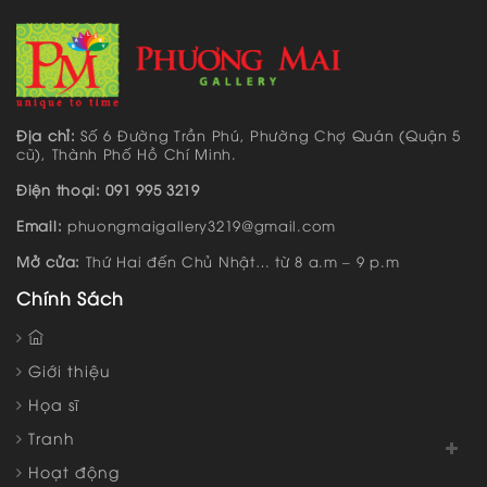
Địa chỉ:
Số 6 Đường Trần Phú, Phường Chợ Quán (Quận 5
cũ), Thành Phố Hồ Chí Minh.
Điện thoại: 091 995 3219
Email:
phuongmaigallery3219@gmail.com
Mở cửa:
Thứ Hai đến Chủ Nhật… từ 8 a.m – 9 p.m
Chính Sách
Giới thiệu
Họa sĩ
Tranh
Hoạt động