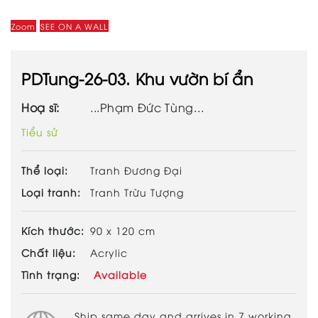
Zoom
SEE ON A WALL
PDTung-26-03. Khu vườn bí ẩn
Hoạ sĩ:
...Phạm Đức Tùng...
Tiểu sử
Thể loại:
Tranh Đương Đại
Loại tranh:
Tranh Trừu Tượng
Kích thước:
90 x 120 cm
Chất liệu:
Acrylic
Tình trạng:
Available
Ship same day and arrives in 7 working