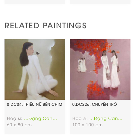
RELATED PAINTINGS
0.DC04. THIẾU NỮ BÊN CHIM
0.DC226. CHUYỆN TRÒ
Hoạ sĩ:
...Đặng Can...
Hoạ sĩ:
...Đặng Can...
60 x 80 cm
100 x 100 cm