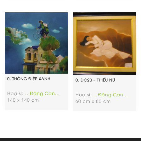
0. THÔNG ĐIỆP XANH
0. DC20 – THIẾU NỮ
Hoạ sĩ:
...Đặng Can...
Hoạ sĩ:
...Đặng Can...
140 x 140 cm
60 cm x 80 cm