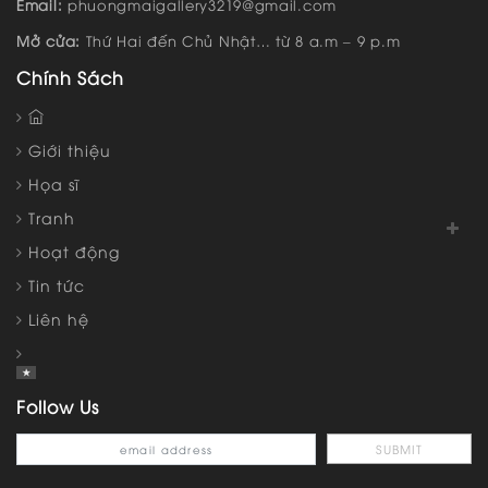
Email:
phuongmaigallery3219@gmail.com
Mở cửa:
Thứ Hai đến Chủ Nhật… từ 8 a.m – 9 p.m
Chính Sách
Giới thiệu
Họa sĩ
Tranh
Hoạt động
Tin tức
Liên hệ
Follow Us