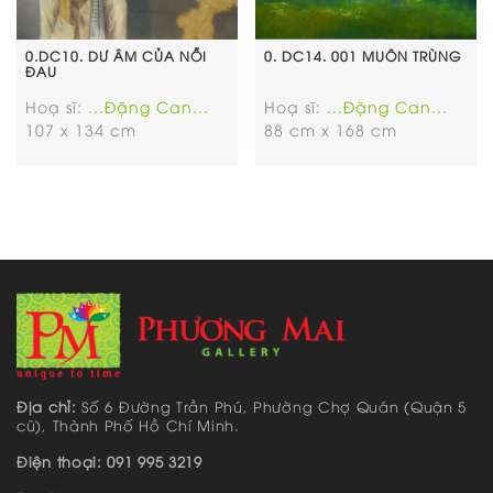
0.DC10. DƯ ÂM CỦA NỖI
0. DC14. 001 MUÔN TRÙNG
ĐAU
Hoạ sĩ:
...Đặng Can...
Hoạ sĩ:
...Đặng Can...
107 x 134 cm
88 cm x 168 cm
Địa chỉ:
Số 6 Đường Trần Phú, Phường Chợ Quán (Quận 5
cũ), Thành Phố Hồ Chí Minh.
Điện thoại: 091 995 3219