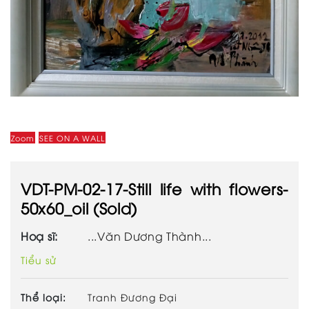
Zoom
SEE ON A WALL
VDT-PM-02-17-Still life with flowers-
50x60_oil (Sold)
Hoạ sĩ:
...Văn Dương Thành...
Tiểu sử
Thể loại:
Tranh Đương Đại