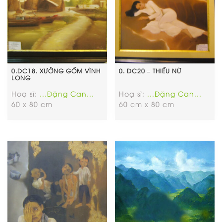
0.DC18. XƯỞNG GỐM VĨNH
0. DC20 – THIẾU NỮ
LONG
Hoạ sĩ:
...Đặng Can...
Hoạ sĩ:
...Đặng Can...
60 x 80 cm
60 cm x 80 cm