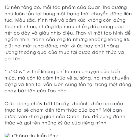
Từ nền tảng đó, mỗi tác phẩm của Quan Tho dường
như luôn tồn tại trong một trạng thái chuyển động liên
tục. Màu sắc, hình thể và cảm xúc không còn đứng
tách rời nhau, những lớp màu chồng lấp cùng các
nét cọ dày và giàu nhịp điệu. Thay vì một tạo hình để
ngắm nhìn, tranh của ông là những khoảng không lưu
giữ: nơi một rung động, một ký ức hay chút năng
lượng thoáng qua của thực tại được đánh thức và
gọi tên.
“Tứ Quý” vì thế không chỉ là câu chuyện của bốn
mùa, mà còn là cảm thức về sự sống, nơi mọi chuyển
động và tĩnh tại vẫn luôn cùng tồn tại trong một dòng
chảy bất tận của Tạo Hóa.
Giữa dòng chảy bất tận ấy, khoảnh khắc nào của
thực tại sẽ chạm đến tâm thức của bạn? Mời bạn
bước vào không gian của Quan Tho, để cùng đánh
thức và gọi tên những ký ức của riêng mình.
——————————-
Thông tin triển lãm: