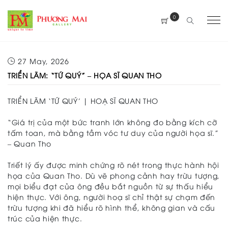
0
27 May, 2026
TRIỂN LÃM: “TỨ QUÝ” – HỌA SĨ QUAN THO
TRIỂN LÃM ‘TỨ QUÝ’ | HOẠ SĨ QUAN THO
“Giá trị của một bức tranh lớn không đo bằng kích cỡ
tấm toan, mà bằng tầm vóc tư duy của người họa sĩ.”
– Quan Tho
Triết lý ấy được minh chứng rõ nét trong thực hành hội
họa của Quan Tho. Dù vẽ phong cảnh hay trừu tượng,
mọi biểu đạt của ông đều bắt nguồn từ sự thấu hiểu
hiện thực. Với ông, người hoạ sĩ chỉ thật sự chạm đến
trừu tượng khi đã hiểu rõ hình thể, không gian và cấu
trúc của hiện thực.