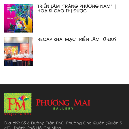
TRIỂN LÃM ‘TRĂNG PHƯƠNG NAM’ |
HOẠ SĨ CAO THỊ ĐƯỢC
RECAP KHAI MẠC TRIỂN LÃM TỨ QUÝ
Địa chỉ:
Số 6 Đường Trần Phú, Phường Chợ Quán (Quận 5
cũ), Thành Phố Hồ Chí Minh.