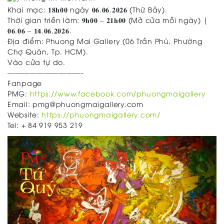
Khai mạc: 𝟏𝟖𝐡𝟎𝟎 ngày 𝟎𝟔.𝟎𝟔.𝟐𝟎𝟐𝟔 (Thứ Bảy).
Thời gian triễn lãm: 𝟗𝐡𝟎𝟎 – 𝟐𝟏𝐡𝟎𝟎 (Mở cửa mỗi ngày) |
𝟎𝟔.𝟎𝟔 – 𝟏𝟰.𝟎𝟔.𝟐𝟎𝟐𝟔.
Địa điểm: Phuong Mai Gallery (06 Trần Phú, Phường
Chợ Quán, Tp. HCM).
Vào cửa tự do.
——————————-
Fanpage
PMG:
https://www.facebook.com/phuongmaigallery
Email: pmg@phuongmaigallery.com
Website:
https://phuongmaigallery.com/
Tel: + 84 919 953 219