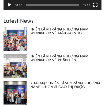
00:00
05:10
Latest News
TRIỂN LÃM TRĂNG PHƯƠNG NAM |
WORKSHOP VẼ MÀU ACRYLIC
TRIỂN LÃM TRĂNG PHƯƠNG NAM |
WORKSHOP VẼ PHẤN TIÊN
KHAI MẠC TRIỂN LÃM “TRĂNG PHƯƠNG
NAM” – HỌA SĨ CAO THỊ ĐƯỢC